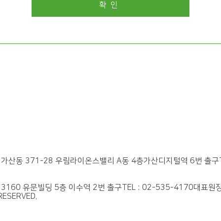
가산동 371-28
우림라이온스밸리 A동 4층가산디지털역 6번 출구
3160
유문빌딩 5층 이수역 2번 출구
TEL : 02-535-4170
대표원장
RESERVED.