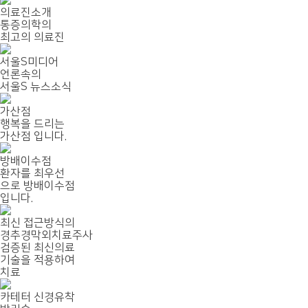
의료진소개
통증의학의
최고의 의료진
서울S미디어
언론속의
서울S 뉴스소식
가산점
행복을 드리는
가산점 입니다.
방배이수점
환자를 최우선
으로 방배이수점
입니다.
최신 접근방식의
경추경막외치료주사
검증된 최신의료
기술을 적용하여
치료
카테터 신경유착