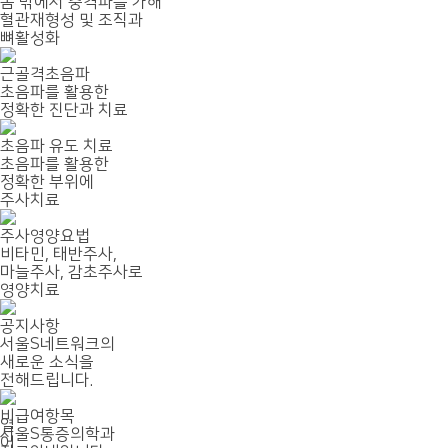
몸 밖에서 충격파를 가해
혈관재형성 및 조직과
뼈활성화
근골격초음파
초음파를 활용한
정확한 진단과 치료
초음파 유도 치료
초음파를 활용한
정확한 부위에
주사치료
주사영양요법
비타민, 태반주사,
마늘주사, 감초주사로
영양치료
공지사항
서울S네트워크의
새로운 소식을
전해드립니다.
비급여항목
열
서울S통증의학과
어