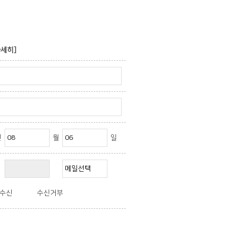
자세히]
년
월
일
수신
수신거부