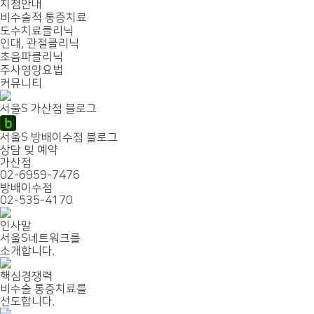
지점안내
비수술적 통증치료
도수치료클리닉
인대, 관절클리닉
초음파클리닉
주사영양요법
커뮤니티
서울S 가산점 블로그
서울S 방배이수점 블로그
상담 및 예약
가산점
02-6959-7476
방배이수점
02-535-4170
인사말
서울S네트워크를
소개합니다.
핵심경쟁력
비수술 통증치료를
선도합니다.