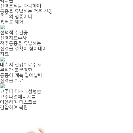
박리술
신경조직을 자극하여
통증을 유발하는 척추 신경
주위의 염증이나
흉터를 제거
선택적 추간공
신경치료주사
척추통증을 유발하는
신경을 정확히 찾아내어
치료
내측지 신경치료주사
부위가 불분명한
통증이 계속 일어날때
신경을 치료
고주파 디스크성형술
고주파열에너지를
이용하여 디스크를
감압하여 복원